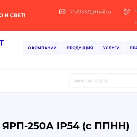
7729333@mail.ru
О И СВЕТ!
Т
О КОМПАНИИ
ПРОДУКЦИЯ
УСЛУГИ
ПР
ЯРП-250А IP54 (с ППНН)