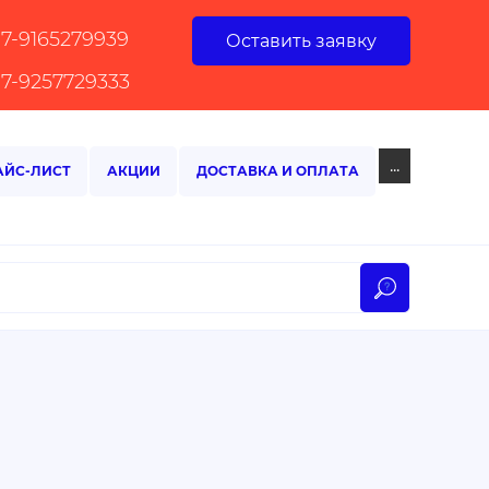
+7-9165279939
Оставить заявку
+7-9257729333
...
АЙС-ЛИСТ
АКЦИИ
ДОСТАВКА И ОПЛАТА